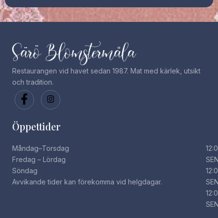
Restaurangen vid havet sedan 1987. Mat med kärlek, utsikt
och tradition.
Öppettider
Måndag–Torsdag
12:
Fredag – Lördag
SE
Söndag
12:
Avvikande tider kan förekomma vid helgdagar.
SE
12:
SE