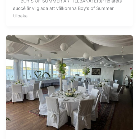
BOY’S OF SUMMER ÄR TILLBAKA! Efter fjolårets
succé är vi glada att välkomna Boy’s of Summer
tillbaka