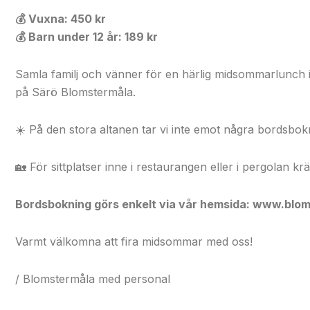
💰
Vuxna: 450 kr
💰
Barn under 12 år: 189 kr
Samla familj och vänner för en härlig midsommarlunch i 
på Särö Blomstermåla.
☀️ På den stora altanen tar vi inte emot några bordsbok
🏡 För sittplatser inne i restaurangen eller i pergolan k
Bordsbokning görs enkelt via vår hemsida: www.blo
Varmt välkomna att fira midsommar med oss!
/ Blomstermåla med personal