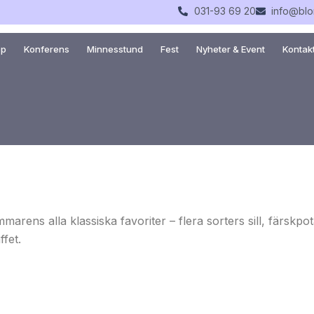
031-93 69 20
info@blo
op
Konferens
Minnesstund
Fest
Nyheter & Event
Kontak
ens alla klassiska favoriter – flera sorters sill, färskpo
ffet.