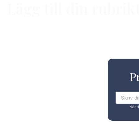
Lägg till din rubrik
P
När d