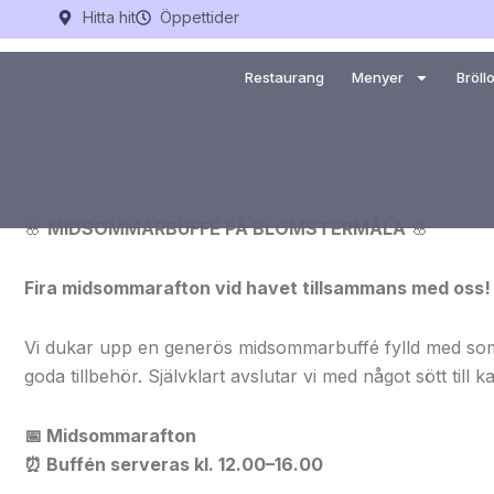
Hoppa
Hitta hit
Öppettider
till
innehåll
Restaurang
Menyer
Bröll
🌸
MIDSOMMARBUFFÉ PÅ BLOMSTERMÅLA
🌸
Fira midsommarafton vid havet tillsammans med oss!
Vi dukar upp en generös midsommarbuffé fylld med sommar
goda tillbehör. Självklart avslutar vi med något sött till ka
📅
Midsommarafton
⏰
Buffén serveras kl. 12.00–16.00