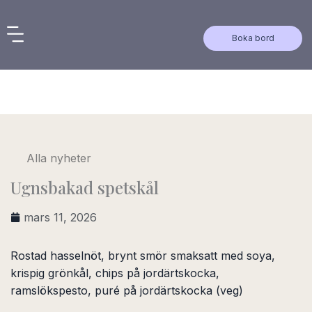
Hoppa
till
Boka bord
innehåll
Alla nyheter
Ugnsbakad spetskål
mars 11, 2026
Rostad hasselnöt, brynt smör smaksatt med soya,
krispig grönkål, chips på jordärtskocka,
ramslökspesto, puré på jordärtskocka (veg)