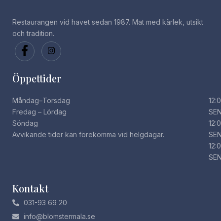
Restaurangen vid havet sedan 1987. Mat med kärlek, utsikt
och tradition.
Öppettider
Måndag–Torsdag
12:
Fredag – Lördag
SE
Söndag
12:
Avvikande tider kan förekomma vid helgdagar.
SE
12:
SE
Kontakt
031-93 69 20
info@blomstermala.se