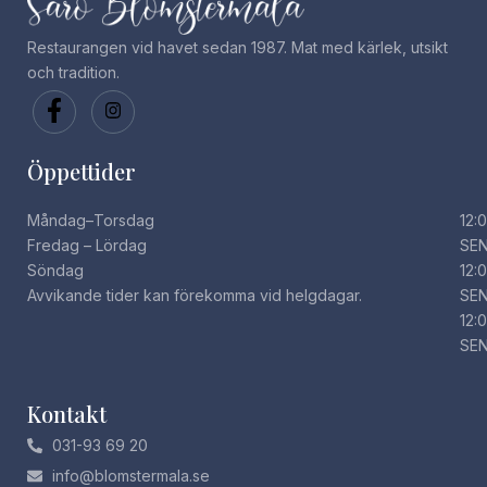
Restaurangen vid havet sedan 1987. Mat med kärlek, utsikt
och tradition.
Öppettider
Måndag–Torsdag
12:
Fredag – Lördag
SE
Söndag
12:
Avvikande tider kan förekomma vid helgdagar.
SE
12:
SE
Kontakt
031-93 69 20
info@blomstermala.se